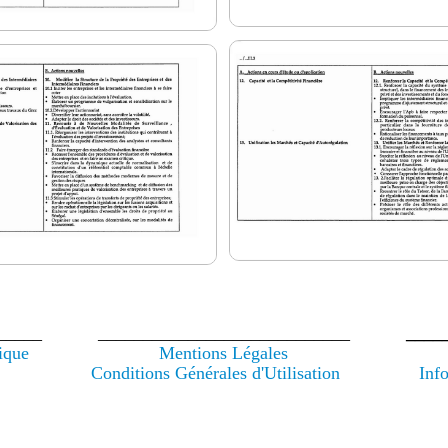
_____
____________________________
____
ique
Mentions Légales
Conditions Générales d'Utilisation
Inf